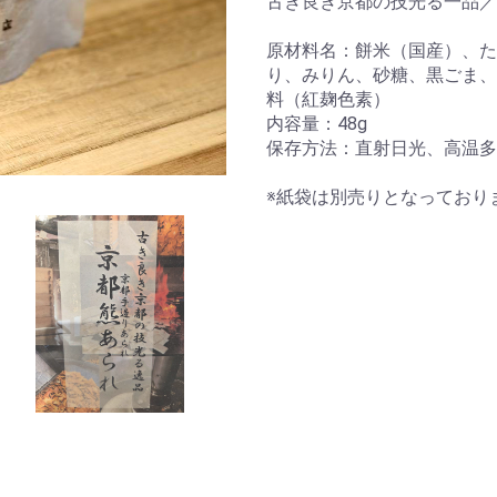
古き良き京都の技光る一品／
原材料名：餅米（国産）、た
り、みりん、砂糖、黒ごま、
料（紅麹色素）
内容量：48g
保存方法：直射日光、高温多
※紙袋は別売りとなっており