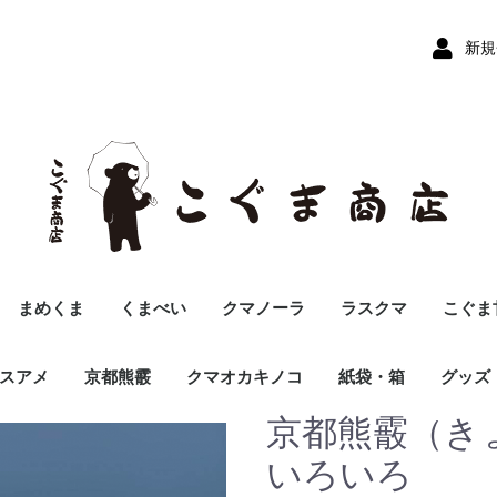
新規
まめくま
くまべい
クマノーラ
ラスクマ
こぐま
スアメ
京都熊霰
クマオカキノコ
紙袋・箱
グッズ
京都熊霰（き
いろいろ